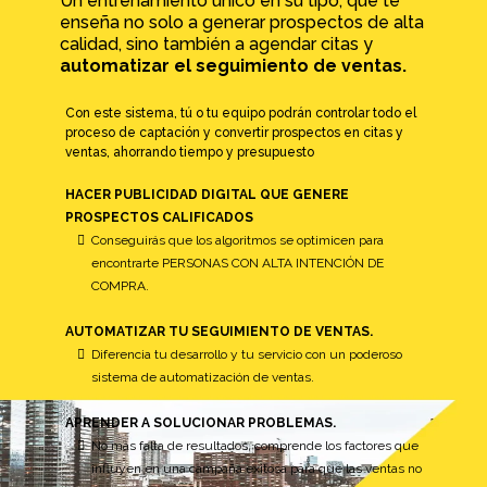
Un entrenamiento único en su tipo, que te
enseña no solo a generar prospectos de alta
calidad, sino también a agendar citas y
automatizar el seguimiento de ventas.
Con este sistema, tú o tu equipo podrán controlar todo el
proceso de captación y convertir prospectos en citas y
ventas, ahorrando tiempo y presupuesto
HACER PUBLICIDAD DIGITAL QUE GENERE
PROSPECTOS CALIFICADOS
Conseguirás que los algoritmos se optimicen para
encontrarte PERSONAS CON ALTA INTENCIÓN DE
COMPRA.
AUTOMATIZAR TU SEGUIMIENTO DE VENTAS.
Diferencia tu desarrollo y tu servicio con un poderoso
sistema de automatización de ventas.
APRENDER A SOLUCIONAR PROBLEMAS.
No más falta de resultados, comprende los factores que
influyen en una campaña exitosa para que las ventas no